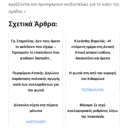
εργάζονται και προσφέρουν ανιδιοτελώς για το καλό της
ομάδας.»
Σχετικά Άρθρα:
Γρ. Σταμούλης: Δεν τους άρεσε
Κλεάνθης Βαρελάς: «Η
το ακίνδυνο που είχαμε –
επόμενη ημέρα στη Δυτική
Προτιμούν το επικίνδυνο που
Αττική απαιτεί ευθύνη,
φτιάξανε διαπράττ...
δικαιοσύνη και άμεση
αποκατάστα...
ΚΟΙΝΩΝΙΑ
Περιφέρεια Αττικής: Δηλώνει
Η φωτιά στη από την κορυφή
ΠΕΡΙΦΕΡΕΙΑ
παράσταση πολιτικής αγωγής
του Κιθαιρώνα
κατά των συλληφθέντων για
την φωτιά
ΠΕΡΙΒΑΛΛΟΝ
“Αττική μπροστά”
Δύσκολη νύχτα στα πύρινα
Μέγαρα: Σε ισχύ
μέτωπα
κυκλοφοριακές ρυθμίσεις λόγω
της πυρκαγιάς
ΑΛΕΠΟΧΩΡΙ
ΑΛΕΠΟΧΩΡΙ