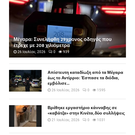
Μέγαρα: Συνελήφθη 29χρονος οδηγός που
έτρεχε με 208 χιλιόμετρα
26 Ιουλίου, 2026
0
939
Απίστευτη καταδίωξη από τα Μέγαρα
έως το Αντίρριο: Έσπασε τα διόδια,
εμβόλισε...
26 Ιουλίου, 2026
0
1595
Βρέθηκε εργαστήριο κάνναβης σε
«καβάτζα» στην Κινέτα, δύο συλλήψεις
21 Ιουλίου, 2026
0
1031