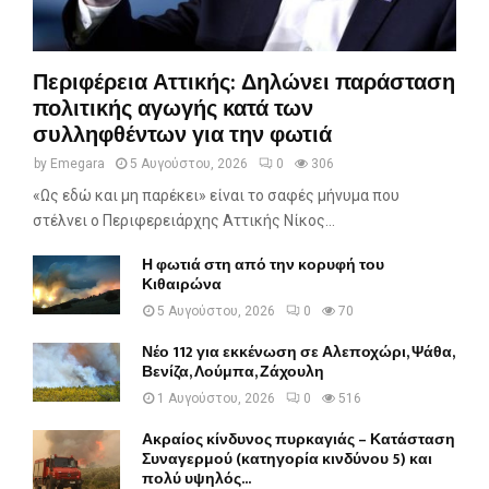
Περιφέρεια Αττικής: Δηλώνει παράσταση
πολιτικής αγωγής κατά των
συλληφθέντων για την φωτιά
by
Emegara
5 Αυγούστου, 2026
0
306
«Ως εδώ και μη παρέκει» είναι το σαφές μήνυμα που
στέλνει ο Περιφερειάρχης Αττικής Νίκος...
Η φωτιά στη από την κορυφή του
Κιθαιρώνα
5 Αυγούστου, 2026
0
70
Νέο 112 για εκκένωση σε Αλεποχώρι, Ψάθα,
Βενίζα, Λούμπα, Ζάχουλη
1 Αυγούστου, 2026
0
516
Ακραίος κίνδυνος πυρκαγιάς – Κατάσταση
Συναγερμού (κατηγορία κινδύνου 5) και
πολύ υψηλός...