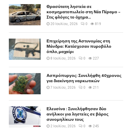
Θρασύτατη ληστεία σε
κοσμηματοπωλείο στη Νέα Πέραμο –
Στις φλόγες το όχημα...
20 Ιουλίου, 2026
0
819
Επιχείρηση της Αστυνομίας στη
Μάνδρα: Κατέσχεσαν πυροβόλο
όπλο, μαχαίρι
8 Ιουλίου, 2026
0
227
Ασπρόπυργος: Συνελήφθη 40χρονος
για διακίνηση ναρκωτικών
7 Ιουλίου, 2026
0
211
Ελευσίνα : Συνελήφθησαν δύο
ανήλικοι για ληστείες σε βάρος
συνομηλίκων τους
2 Ιουλίου, 2026
0
245