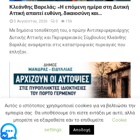
ά
Κ
Κλεάνθης Βαρελάς: «Η επόμενη ημέρα στη Δυτική
ρ
λ
Αττική απαιτεί ευθύνη, δικαιοσύνη και...
ε
ε
σ
5 Αυγούστου, 2026
0
156
ά
ε
ν
Με δημόσια τοποθέτησή του, ο πρώην Αντιπεριφερειάρχης
τ
θ
Δυτικής Αττικής και Περιφερειακός Σύμβουλος Κλεάνθης
ο
η
Βαρελάς αναφέρεται στις καταστροφικές πυρκαγιές που
α
ς
έπληξαν...
κ
Β
ί
α
ν
ρ
δ
ε
υ
λ
ν
ά
ο
ς
π
:
Αυτός ο ιστότοπος χρησιμοποιεί cookies για να βελτιώσει την
ο
«
εμπειρία σας. Θα υποθέσουμε ότι είστε εντάξει με αυτό, αλλά
υ
Η
ε
μπορείτε να εξαιρεθείτε εάν το επιθυμείτε.
Cookie
ε
ί
π
settings
Αποδοχή
χ
ό
α