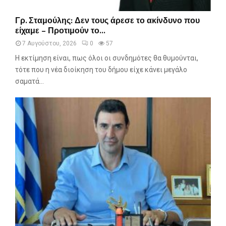
Γ
Γρ. Σταμούλης: Δεν τους άρεσε το ακίνδυνο που
ρ
είχαμε – Προτιμούν το...
.
7 Αυγούστου, 2026
0
57
Σ
τ
Η εκτίμηση είναι, πως όλοι οι συνδημότες θα θυμούνται,
α
τότε που η νέα διοίκηση του δήμου είχε κάνει μεγάλο
μ
σαματά...
ο
ύ
λ
η
ς
:
Δ
ε
ν
τ
ο
υ
ς