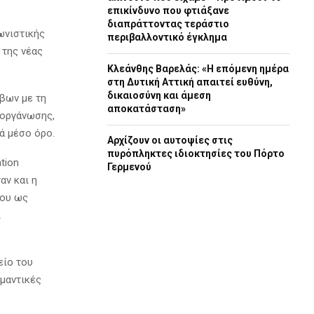
επικίνδυνο που φτιάξανε
διαπράττοντας τεράστιο
γωνιστικής
περιβαλλοντικό έγκλημα
 της νέας
Κλεάνθης Βαρελάς: «Η επόμενη ημέρα
στη Δυτική Αττική απαιτεί ευθύνη,
δικαιοσύνη και άμεση
βων με τη
αποκατάσταση»
ιοργάνωσης,
ά μέσο όρο.
Αρχίζουν οι αυτοψίες στις
πυρόπληκτες ιδιοκτησίες του Πόρτο
tion
Γερμενού
αν και η
του ως
ι
είο του
ημαντικές