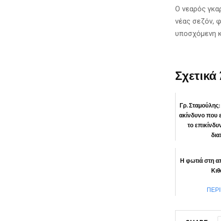
Ο νεαρός γκα
νέας σεζόν, 
υποσχόμενη κ
Σχετικά
Γρ. Σταμούλης:
ακίνδυνο που 
το επικίνδυ
δια
ΚΟ
Η φωτιά στη α
Κιθ
ΠΕΡ