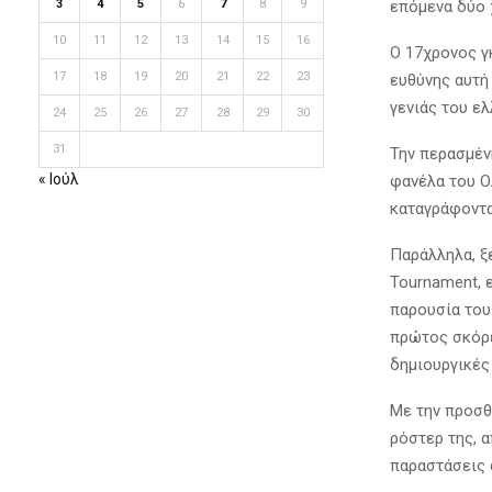
επόμενα δύο 
3
4
5
6
7
8
9
10
11
12
13
14
15
16
Ο 17χρονος γκ
17
18
19
20
21
22
23
ευθύνης αυτή
γενιάς του ε
24
25
26
27
28
29
30
31
Την περασμέν
« Ιούλ
φανέλα του Ο
καταγράφοντα
Παράλληλα, ξε
Tournament, 
παρουσία του
πρώτος σκόρε
δημιουργικές
Με την προσθ
ρόστερ της, 
παραστάσεις 