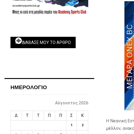
ΔΙΆΒΑΣΕ ΜΟΥ ΤΟ ΆΡΘΡΟ
ΗΜΕΡΟΛΟΓΙΟ
Αύγουστος 2026
Δ
Τ
Τ
Π
Π
Σ
Κ
Η Νεανική Εσ
1
2
μέλλον, ανακ