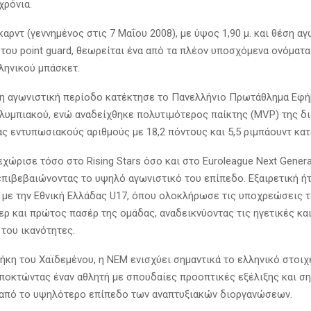
χρόνια.
αρντ (γεννημένος στις 7 Μαΐου 2008), με ύψος 1,90 μ. και θέση α
 του point guard, θεωρείται ένα από τα πλέον υποσχόμενα ονόματα
λληνικού μπάσκετ.
η αγωνιστική περίοδο κατέκτησε το Πανελλήνιο Πρωτάθλημα Εφή
λυμπιακού, ενώ αναδείχθηκε πολυτιμότερος παίκτης (MVP) της δ
ς εντυπωσιακούς αριθμούς με 18,2 πόντους και 5,5 ριμπάουντ κατ
χώρισε τόσο στο Rising Stars όσο και στο Euroleague Next Genera
επιβεβαιώνοντας το υψηλό αγωνιστικό του επίπεδο. Εξαιρετική ήτ
 με την Εθνική Ελλάδας U17, όπου ολοκλήρωσε τις υποχρεώσεις 
ρ και πρώτος πασέρ της ομάδας, αναδεικνύοντας τις ηγετικές κα
 του ικανότητες.
ήκη του Χαϊδεμένου, η ΝΕΜ ενισχύει σημαντικά το ελληνικό στοιχ
αποκτώντας έναν αθλητή με σπουδαίες προοπτικές εξέλιξης και σ
από το υψηλότερο επίπεδο των αναπτυξιακών διοργανώσεων.