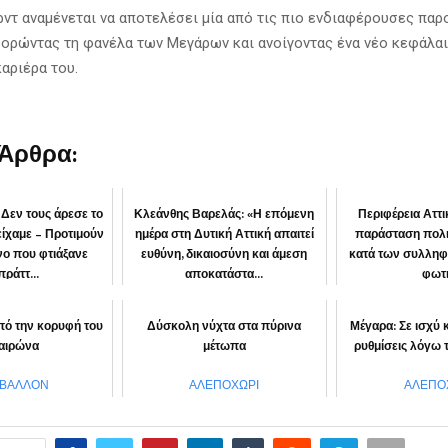
ρντ αναμένεται να αποτελέσει μία από τις πιο ενδιαφέρουσες παρ
φορώντας τη φανέλα των Μεγάρων και ανοίγοντας ένα νέο κεφάλα
αριέρα του.
 Άρθρα:
 Δεν τους άρεσε το
Κλεάνθης Βαρελάς: «Η επόμενη
Περιφέρεια Αττ
είχαμε – Προτιμούν
ημέρα στη Δυτική Αττική απαιτεί
παράσταση πολι
νο που φτιάξανε
ευθύνη, δικαιοσύνη και άμεση
κατά των συλληφ
πράττ...
αποκατάστα...
φωτ
ΙΝΩΝΙΑ
ΠΕΡΙΦΕΡΕΙΑ
“Αττική μ
πό την κορυφή του
Δύσκολη νύχτα στα πύρινα
Μέγαρα: Σε ισχύ
αιρώνα
μέτωπα
ρυθμίσεις λόγω 
ΙΒΑΛΛΟΝ
ΑΛΕΠΟΧΩΡΙ
ΑΛΕΠΟ