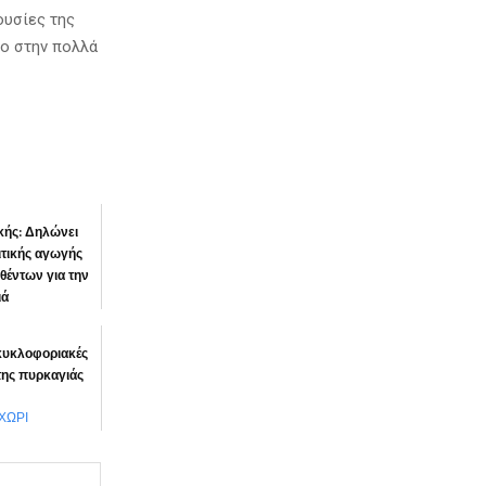
ουσίες της
ιο στην πολλά
ικής: Δηλώνει
τικής αγωγής
θέντων για την
ιά
προστά”
 κυκλοφοριακές
της πυρκαγιάς
ΧΩΡΙ