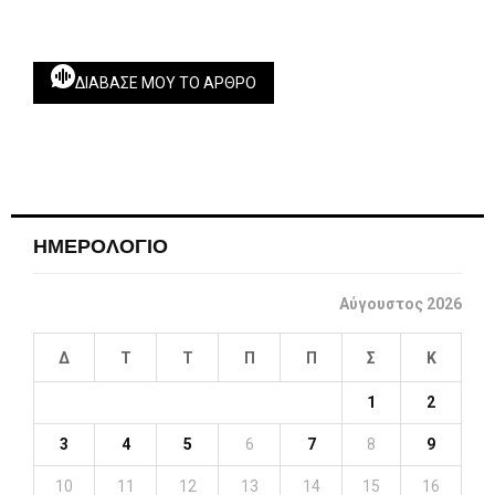
ΔΙΆΒΑΣΕ ΜΟΥ ΤΟ ΆΡΘΡΟ
ΗΜΕΡΟΛΟΓΙΟ
Αύγουστος 2026
Δ
Τ
Τ
Π
Π
Σ
Κ
1
2
3
4
5
6
7
8
9
10
11
12
13
14
15
16