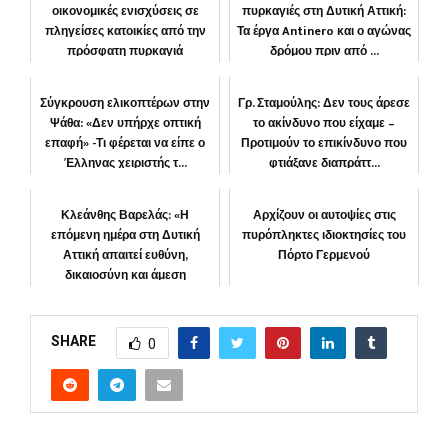
οικονομικές ενισχύσεις σε
πυρκαγιές στη Δυτική Αττική:
πληγείσες κατοικίες από την
Τα έργα Antinero και ο αγώνας
πρόσφατη πυρκαγιά
δρόμου πριν από ...
ΔΗΜΟΣ
ΠΕΡΙΒΑΛΛΟΝ
Σύγκρουση ελικοπτέρων στην
Γρ. Σταμούλης: Δεν τους άρεσε
Ψάθα: «Δεν υπήρχε οπτική
το ακίνδυνο που είχαμε –
επαφή» -Τι φέρεται να είπε ο
Προτιμούν το επικίνδυνο που
Έλληνας χειριστής τ...
φτιάξανε διαπράττ...
ΕΛΛΑΔΑ
ΚΟΙΝΩΝΙΑ
Κλεάνθης Βαρελάς: «Η
Αρχίζουν οι αυτοψίες στις
επόμενη ημέρα στη Δυτική
πυρόπληκτες ιδιοκτησίες του
Αττική απαιτεί ευθύνη,
Πόρτο Γερμενού
δικαιοσύνη και άμεση
αποκατάστα...
ΚΟΙΝΩΝΙΑ
ΠΕΡΙΦΕΡΕΙΑ
SHARE
0