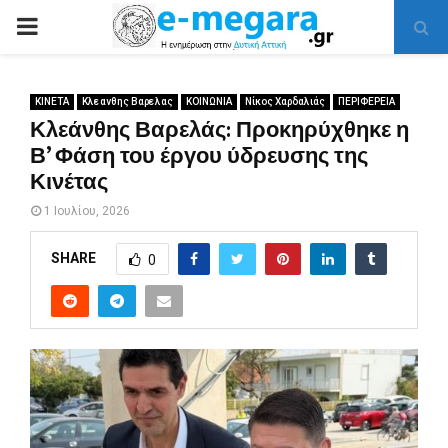
PRIMARY
MENU
ΚΙΝΕΤΑ
Κλεανθης Βαρελας
ΚΟΙΝΩΝΙΑ
Νίκος Χαρδαλιάς
ΠΕΡΙΦΕΡΕΙΑ
Κλεάνθης Βαρελάς: Προκηρύχθηκε η
Β’ Φάση του έργου ύδρευσης της
Κινέτας
1 Ιουλίου, 2026
SHARE
0