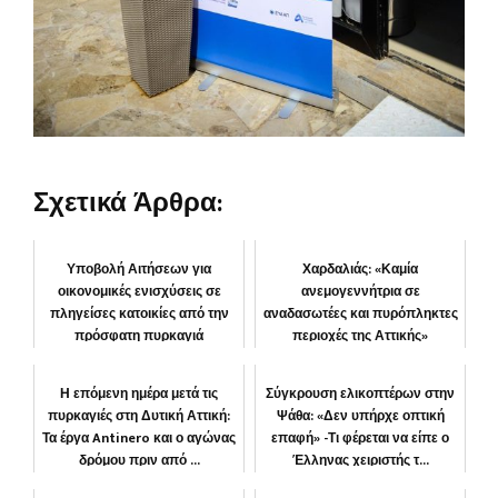
Σχετικά Άρθρα:
Υποβολή Αιτήσεων για
Χαρδαλιάς: «Καμία
οικονομικές ενισχύσεις σε
ανεμογεννήτρια σε
πληγείσες κατοικίες από την
αναδασωτέες και πυρόπληκτες
πρόσφατη πυρκαγιά
περιοχές της Αττικής»
ΔΗΜΟΣ
“Αττική μπροστά”
Η επόμενη ημέρα μετά τις
Σύγκρουση ελικοπτέρων στην
πυρκαγιές στη Δυτική Αττική:
Ψάθα: «Δεν υπήρχε οπτική
Τα έργα Antinero και ο αγώνας
επαφή» -Τι φέρεται να είπε ο
δρόμου πριν από ...
Έλληνας χειριστής τ...