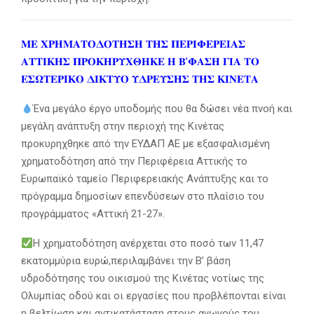
𝚳𝚬 𝚾𝚸𝚮𝚳𝚨𝚻𝚶𝚫𝚶𝚻𝚮𝚺𝚮 𝚻𝚮𝚺 𝚷𝚬𝚸𝚰𝚽𝚬𝚸𝚬𝚰𝚨𝚺
𝚨𝚻𝚻𝚰𝚱𝚮𝚺 𝚷𝚸𝚶𝚱𝚮𝚸𝚼𝚾𝚯𝚮𝚱𝚬 𝚮 𝚩’𝚽𝚨𝚺𝚮 𝚪𝚰𝚨 𝚻𝚶
𝚬𝚺𝛀𝚻𝚬𝚸𝚰𝚱𝚶 𝚫𝚰𝚱𝚻𝚼𝚶 𝚼𝚫𝚸𝚬𝚼𝚺𝚮𝚺 𝚻𝚮𝚺 𝚱𝚰𝚴𝚬𝚻𝚨
Ένα μεγάλο έργο υποδομής που θα δώσει νέα πνοή και
μεγάλη ανάπτυξη στην περιοχή της Κινέτας
προκυρηχθηκε από την ΕΥΔΑΠ ΑΕ με εξασφαλισμένη
χρηματοδότηση από την Περιφέρεια Αττικής το
Ευρωπαϊκό ταμείο Περιφερειακής Ανάπτυξης και το
πρόγραμμα δημοσίων επενδύσεων στο πλαίσιο του
προγράμματος «Αττική 21-27».
Η χρηματοδότηση ανέρχεται στο ποσό των 11,47
εκατομμύρια ευρώ,περιλαμβάνει την Β’ βάση
υδροδότησης του οικισμού της Κινέτας νοτίως της
Ολυμπίας οδού και οι εργασίες που προβλέπονται είναι
η βελτίωση και αντικατάσταση στους αγωγούς του