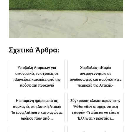
Σχετικά Άρθρα:
Υποβολή Αιτήσεων για
Χαρδαλιάς: «Καμία
οικονομικές ενισχύσεις σε
ανεμογεννήτρια σε
πληγείσες κατοικίες από την
αναδασωτέες και πυρόπληκτες
πρόσφατη πυρκαγιά
περιοχές της Αττικής»
ΔΗΜΟΣ
“Αττική μπροστά”
Η επόμενη ημέρα μετά τις
Σύγκρουση ελικοπτέρων στην
πυρκαγιές στη Δυτική Αττική:
Ψάθα: «Δεν υπήρχε οπτική
Τα έργα Antinero και ο αγώνας
επαφή» -Τι φέρεται να είπε ο
δρόμου πριν από ...
Έλληνας χειριστής τ...
ΠΕΡΙΒΑΛΛΟΝ
ΕΛΛΑΔΑ