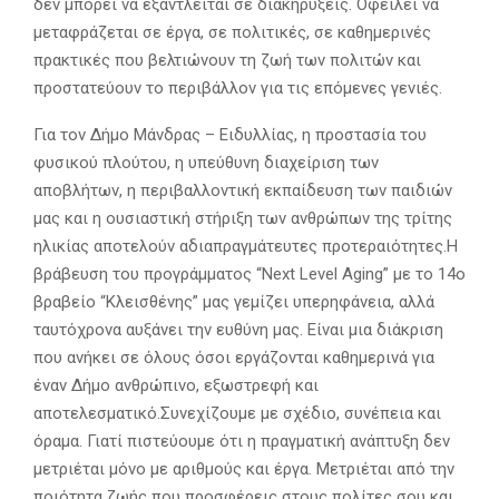
δεν μπορεί να εξαντλείται σε διακηρύξεις. Οφείλει να
μεταφράζεται σε έργα, σε πολιτικές, σε καθημερινές
πρακτικές που βελτιώνουν τη ζωή των πολιτών και
προστατεύουν το περιβάλλον για τις επόμενες γενιές.
Για τον Δήμο Μάνδρας – Ειδυλλίας, η προστασία του
φυσικού πλούτου, η υπεύθυνη διαχείριση των
αποβλήτων, η περιβαλλοντική εκπαίδευση των παιδιών
μας και η ουσιαστική στήριξη των ανθρώπων της τρίτης
ηλικίας αποτελούν αδιαπραγμάτευτες προτεραιότητες.Η
βράβευση του προγράμματος “Next Level Aging” με το 14ο
βραβείο “Κλεισθένης” μας γεμίζει υπερηφάνεια, αλλά
ταυτόχρονα αυξάνει την ευθύνη μας. Είναι μια διάκριση
που ανήκει σε όλους όσοι εργάζονται καθημερινά για
έναν Δήμο ανθρώπινο, εξωστρεφή και
αποτελεσματικό.Συνεχίζουμε με σχέδιο, συνέπεια και
όραμα. Γιατί πιστεύουμε ότι η πραγματική ανάπτυξη δεν
μετριέται μόνο με αριθμούς και έργα. Μετριέται από την
ποιότητα ζωής που προσφέρεις στους πολίτες σου και