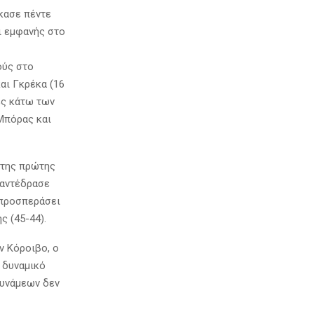
κασε πέντε
ι εμφανής στο
ούς στο
αι Γκρέκα (16
ές κάτω των
Μπόρας και
 της πρώτης
 αντέδρασε
 προσπεράσει
ς (45-44).
ν Κόροιβο, ο
ο δυναμικό
δυνάμεων δεν