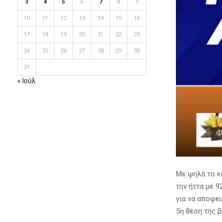
3
4
5
6
7
8
9
10
11
12
13
14
15
16
17
18
19
20
21
22
23
24
25
26
27
28
29
30
31
« Ιούλ
Με ψηλά το κ
την ήττα με 
για να αποφευ
5η θέση της 