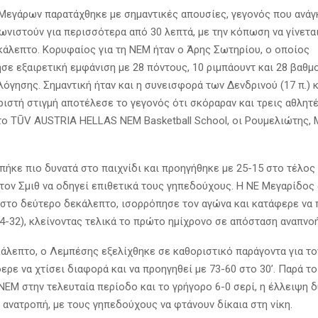
Μεγάρων παρατάχθηκε με σημαντικές απουσίες, γεγονός που ανάγ
γωνιστούν για περισσότερα από 30 λεπτά, με την κόπωση να γίνετα
κάλεπτο. Κορυφαίος για τη ΝΕΜ ήταν ο Άρης Σωτηρίου, ο οποίος
σε εξαιρετική εμφάνιση με 28 πόντους, 10 ριμπάουντ και 28 βαθμ
όγησης. Σημαντική ήταν και η συνεισφορά των Δενδρινού (17 π.) κ
ωριστή στιγμή αποτέλεσε το γεγονός ότι σκόραραν και τρεις αθλητ
το TŪV AUSTRIA HELLAS NEM Basketball School, οι Ρουμελιώτης, 
πήκε πιο δυνατά στο παιχνίδι και προηγήθηκε με 25-15 στο τέλος
 τον Σμιθ να οδηγεί επιθετικά τους γηπεδούχους. Η ΝΕ Μεγαρίδος
στο δεύτερο δεκάλεπτο, ισορρόπησε τον αγώνα και κατάφερε να
4-32), κλείνοντας τελικά το πρώτο ημίχρονο σε απόσταση αναπνοή
κάλεπτο, ο Λεμπέσης εξελίχθηκε σε καθοριστικό παράγοντα για το
ρε να χτίσει διαφορά και να προηγηθεί με 73-60 στο 30’. Παρά τ
 ΝΕΜ στην τελευταία περίοδο και το γρήγορο 6-0 σερί, η έλλειψη 
 ανατροπή, με τους γηπεδούχους να φτάνουν δίκαια στη νίκη.