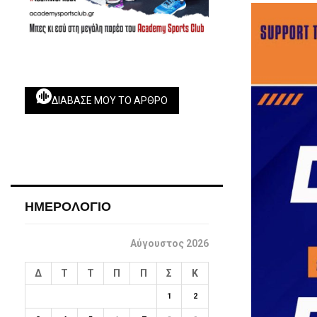
ΔΙΆΒΑΣΕ ΜΟΥ ΤΟ ΆΡΘΡΟ
ΗΜΕΡΟΛΟΓΙΟ
Αύγουστος 2026
Δ
Τ
Τ
Π
Π
Σ
Κ
1
2