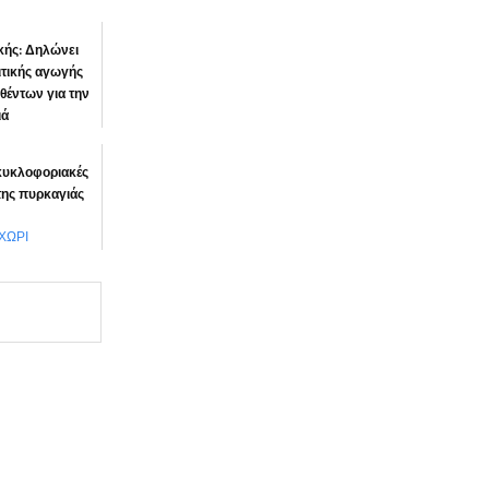
ικής: Δηλώνει
τικής αγωγής
θέντων για την
ιά
προστά”
 κυκλοφοριακές
της πυρκαγιάς
ΧΩΡΙ