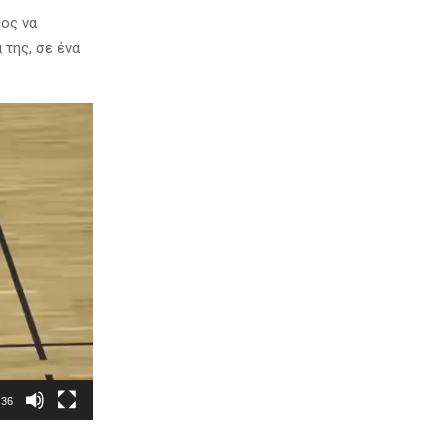
δος να
 της, σε ένα
:36