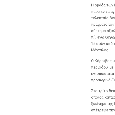
Η ομάδα των 
παίκτες να α
τελευταίο δε
πραγματοποίη
σύστημα αξιολ
π.), ενώ ξεχ
15 ετών από 
Μάνταλος.
Ο Κόροιβος μ
περιόδου, με
εντυπωσιακά 
προσωρινά (3
Στο τρίτο δε
οποίος κατάφε
ξεκίνημα της
επέτρεψε την