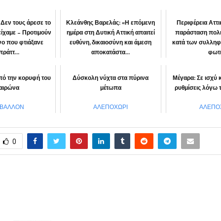
 Δεν τους άρεσε το
Κλεάνθης Βαρελάς: «Η επόμενη
Περιφέρεια Αττ
είχαμε – Προτιμούν
ημέρα στη Δυτική Αττική απαιτεί
παράσταση πολι
νο που φτιάξανε
ευθύνη, δικαιοσύνη και άμεση
κατά των συλληφ
πράττ...
αποκατάστα...
φωτ
ΙΝΩΝΙΑ
ΠΕΡΙΦΕΡΕΙΑ
“Αττική μ
πό την κορυφή του
Δύσκολη νύχτα στα πύρινα
Μέγαρα: Σε ισχύ
αιρώνα
μέτωπα
ρυθμίσεις λόγω 
ΙΒΑΛΛΟΝ
ΑΛΕΠΟΧΩΡΙ
ΑΛΕΠΟ
0