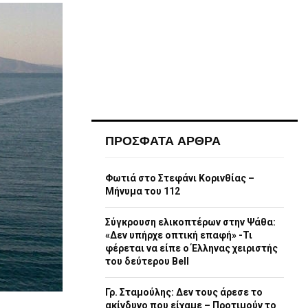
ΠΡΟΣΦΑΤΑ ΑΡΘΡΑ
Φωτιά στο Στεφάνι Κορινθίας –
Μήνυμα του 112
Σύγκρουση ελικοπτέρων στην Ψάθα:
«Δεν υπήρχε οπτική επαφή» -Τι
φέρεται να είπε ο Έλληνας χειριστής
του δεύτερου Bell
Γρ. Σταμούλης: Δεν τους άρεσε το
ακίνδυνο που είχαμε – Προτιμούν το