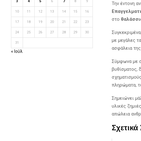
3
4
5
6
7
8
9
Την έντονη α
Επαγγελματ
10
11
12
13
14
15
16
στο
θαλάσσι
17
18
19
20
21
22
23
Συγκεκριμένα
24
25
26
27
28
29
30
με μεγάλες τ
31
ασφάλεια της
« Ιούλ
Σύμφωνα με σ
βυθίσματος, 
σχηματισμούς
πληρώματα, τ
Σημειώνει μά
υλικές ζημιέ
απώλεια ανθρ
Σχετικά