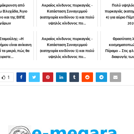
πομάκρυνση από
Ακραίος κίνδυνος πυρκαγιάς -
Πολύ υψηλός
ω Βλυχάδα, Άγιο
Κατάσταση Συναγερμού
πυρκαγιάς (κατη
ο και της ΒΙΠΕ
(κατηγορία κινδύνου 5) και πολύ
4) για αύριο Πέμ
γάρων
υψηλός κίνδυνος πυ...
202
ΠΕΡΑΜΟΣ
Ασπρόπυργος
Ασπρόπ
Σταμούλης: «Η
Ακραίος κίνδυνος πυρκαγιάς -
Θρασύτατη λ
ήμου είναι ανίκανη
Κατάσταση Συναγερμού
κοσμηματοπωλ
ί τα μικρά, πώς θα
(κατηγορία κινδύνου 5) και πολύ
Πέραμο – Στις φ
ιριστε...
υψηλός κίνδυνος πυ...
διαφυγής τω
 Πολιτών
Ασπρόπυργος
ΑΣΤΥΝΟ
1