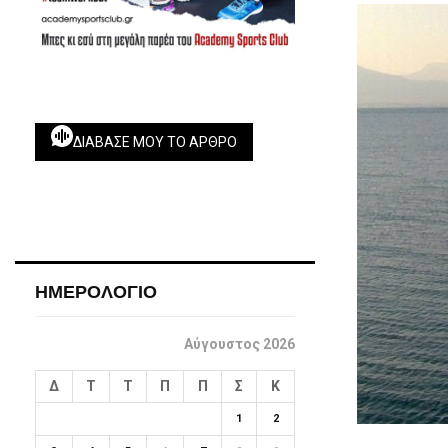
ΔΙΆΒΑΣΕ ΜΟΥ ΤΟ ΆΡΘΡΟ
ΗΜΕΡΟΛΟΓΙΟ
Αύγουστος 2026
Δ
Τ
Τ
Π
Π
Σ
Κ
1
2