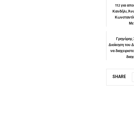
112 για α
Κανδήλι, Άν
Κωνσταντίν
Με
ΝΕΑ 
Γρηγόρης 
Διοίκηση του Δ
να διαχειριστε
διαχε
Ένωση
SHARE