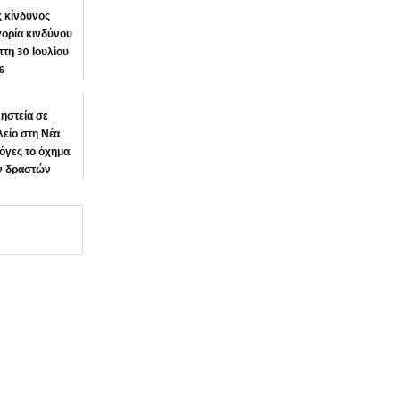
 κίνδυνος
γορία κινδύνου
πτη 30 Ιουλίου
6
υργος
ηστεία σε
είο στη Νέα
λόγες το όχημα
ν δραστών
ΜΙΚΑ