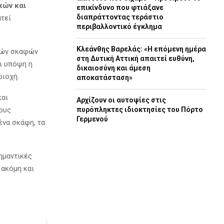
κών και
επικίνδυνο που φτιάξανε
διαπράττοντας τεράστιο
ατεί
περιβαλλοντικό έγκλημα
Κλεάνθης Βαρελάς: «Η επόμενη ημέρα
ιπών σκαφών
στη Δυτική Αττική απαιτεί ευθύνη,
ι υπόψη η
δικαιοσύνη και άμεση
ριοχή.
αποκατάσταση»
και
Αρχίζουν οι αυτοψίες στις
νους
πυρόπληκτες ιδιοκτησίες του Πόρτο
Γερμενού
ένα σκάφη, τα
ημαντικές
 ακόμη και