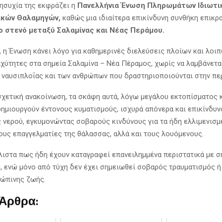
νησυχία της εκφράζει η
Πανελλήνια Ένωση Πληρωμάτων Ιδιωτι
ικών Θαλαμηγών,
καθώς μια ιδιαίτερα επικίνδυνη συνθήκη επικρ
ο στενό μεταξύ Σαλαμίνας και Νέας Περάμου.
, η Ένωση κάνει λόγο για καθημερινές διελεύσεις πλοίων και λο
αχύτητες στα σημεία Σαλαμίνα – Νέα Πέραμος, χωρίς να λαμβάνετα
 ναυσιπλοΐας και των ανθρώπων που δραστηριοποιούνται στην πε
χετική ανακοίνωση, τα σκάφη αυτά, λόγω μεγάλου εκτοπίσματος 
δημιουργούν έντονους κυματισμούς, ισχυρά απόνερα και επικίνδυ
 νερού, εγκυμονώντας σοβαρούς κινδύνους για τα ήδη ελλιμενισμ
ους επαγγελματίες της θάλασσας, αλλά και τους λουόμενους.
λιστα πως ήδη έχουν καταγραφεί επανειλημμένα περιστατικά με σ
ς, ενώ μόνο από τύχη δεν έχει σημειωθεί σοβαρός τραυματισμός ή
ώπινης ζωής.
 Άρθρα: