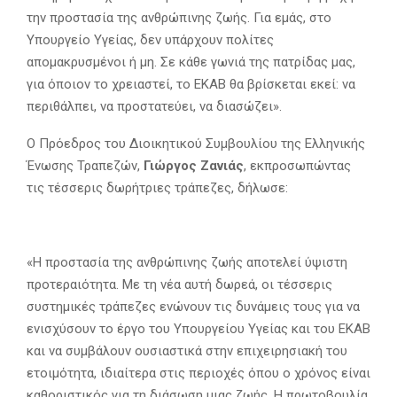
την προστασία της ανθρώπινης ζωής. Για εμάς, στο
Υπουργείο Υγείας, δεν υπάρχουν πολίτες
απομακρυσμένοι ή μη. Σε κάθε γωνιά της πατρίδας μας,
για όποιον το χρειαστεί, το ΕΚΑΒ θα βρίσκεται εκεί: να
περιθάλπει, να προστατεύει, να διασώζει».
Ο Πρόεδρος του Διοικητικού Συμβουλίου της Ελληνικής
Ένωσης Τραπεζών,
Γιώργος Ζανιάς
, εκπροσωπώντας
τις τέσσερις δωρήτριες τράπεζες, δήλωσε:
«Η προστασία της ανθρώπινης ζωής αποτελεί ύψιστη
προτεραιότητα. Με τη νέα αυτή δωρεά, οι τέσσερις
συστημικές τράπεζες ενώνουν τις δυνάμεις τους για να
ενισχύσουν το έργο του Υπουργείου Υγείας και του ΕΚΑΒ
και να συμβάλουν ουσιαστικά στην επιχειρησιακή του
ετοιμότητα, ιδιαίτερα στις περιοχές όπου ο χρόνος είναι
καθοριστικός για τη διάσωση μιας ζωής. Η πρωτοβουλία