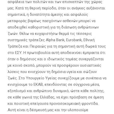
ασφάλεια των πολιτών και των επισκεπτών της χώρας
μας. Κατά τη θερινή περίοδο, όταν οι ανάγκες αυξάνονται
σημαντικά, η δυνατότητα άμεσης και ασφαλούς
μεταφοράς βαρέως πασχόντων ασθενών μπορεί να
αποδειχθεί καθοριστική για τη διάσωση ανθρώπινων
ζωών. Θέλω να ευχαριστήσω θερμά τις τέσσερις
συστημικές τράπεζες Alpha Bank, Eurobank, Εθνική
Τράπεζα και Πειραιώς για τη σημαντική αυτή δωρεά τους
στο ΕΣΥ. Η πρωτοβουλία αυτή αποδεικνύει έμπρακτα ότι
όταν ο δημόσιος και ο ιδιωτικός τομέας συνεργάζονται
με κοινό σκοπό, μπορούν να προσφέρουν ουσιαστικές
λύσεις που ενισχύουν τη δημόσια υγεία και σώζουν
ζωές. Στο Υπουργείο Υγείας συνεχίζουμε με συνέπεια να
ενισχύουμε το ΕΚΑΒ, επενδύοντας σε σύγχρονα μέσα,
εξοπλισμό και ανθρώπινο δυναμικό, ώστε κάθε πολίτης,
σε κάθε γωνιά της Ελλάδας, να έχει πρόσβαση σε άμεση
και ποιοτική επείγουσα προνοσοκομειακή φροντίδα.
Αυτή είναι η δέσμευσή μας και την υλοποιούμε