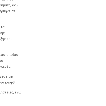
αύματα, ενώ
φέρθηκε σε
.
 του
σης
ξης και
 των οποίων
ου
σκευές.
θεσε την
συνελήφθη.
ληστείες, ενώ