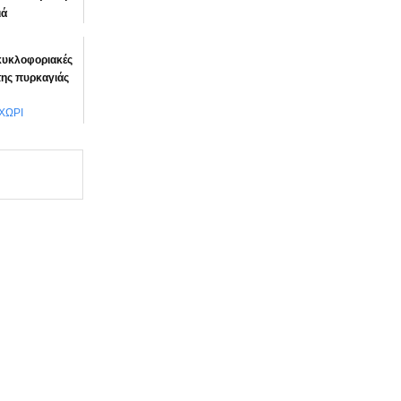
ιά
προστά”
 κυκλοφοριακές
της πυρκαγιάς
ΧΩΡΙ