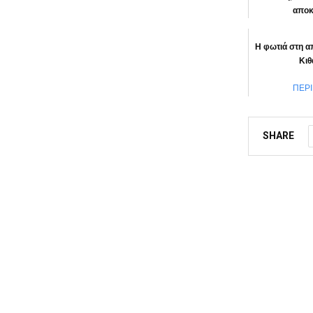
αποκ
ΠΕΡ
Η φωτιά στη α
Κιθ
ΠΕΡ
SHARE