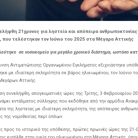
υνελήφθη 21χρονος για ληστεία και απόπειρα ανθρωποκτονίας
, που τελέστηκαν τον Ιούνιο του 2025 στα Μέγαρα Αττικής
λεύτηκε σε νοσοκομείο για μεγάλο χρονικό διάστημα, ωστόσο κα
υνση Αντιμετώπισης Οργανωμένου Εγκλήματος εξιχνιάστηκε υπόθ
ηκε με ιδιαίτερη σκληρότητα σε βάρος ηλικιωμένου, τον Ιούνιο το
Μεγάρων Αττικής.
εση συνελήφθη, απογευματινές ώρες της Τρίτης, 3 Φεβρουαρίου 20
νάμει εντάλματος σύλληψης που εκδόθηκε από την αρμόδια Ανακρι
ματα της ληστείας με ιδιαίτερη σκληρότητα, της απόπειρας ανθρωπ
ς της νομοθεσίας περί όπλων.
ως προς το ιστορικό της υπόθεσης, πρώτες πρωινές ώρες της 21-0
ος εισήλθε στην οικία του ηλικιωμένου στα Μέγαρα Αττικής, όπο