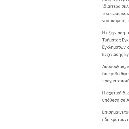
ιδιαίτερα σκ
του αφαίρεσε
νοσοκομείο, 
Η εξιχνίαση 
Τμήματος Εγκ
Εγκλημάτων κ
Εξιχνίασης Ε
Ακολούθως, κ
διακριβώθηκε
πραγματοποιή
Η σχετική δι
υπόθεση σε Α
Επισημαίνετα
ήδη κρατούντ