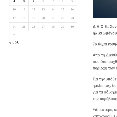
3
4
5
6
7
8
9
10
11
12
13
14
15
16
17
18
19
20
21
22
23
Δ.Α.Ο.Ε.: Σ
24
25
26
27
28
29
30
ηλικιωμένου
31
« Ιούλ
Το θύμα νοση
Από τη Διεύθ
που διαπράχθ
περιοχή των 
Για την υπόθ
ημεδαπός, δυ
για τα αδική
της παράβαση
Ειδικότερα, 
κατηγορούμεν