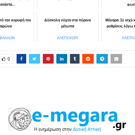
ατάστα...
φωτ
ΚΟΙΝΩΝΙΑ
ΙΦΕΡΕΙΑ
“Αττική μ
πό την κορυφή του
Δύσκολη νύχτα στα πύρινα
Μέγαρα: Σε ισχύ
αιρώνα
μέτωπα
ρυθμίσεις λόγω 
ΙΒΑΛΛΟΝ
ΑΛΕΠΟΧΩΡΙ
ΑΛΕΠΟ
0