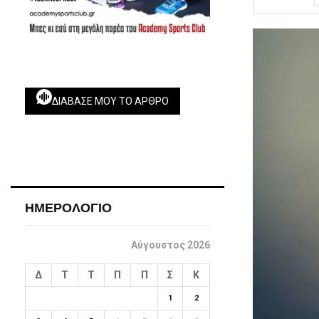
ΔΙΆΒΑΣΕ ΜΟΥ ΤΟ ΆΡΘΡΟ
ΗΜΕΡΟΛΟΓΙΟ
Αύγουστος 2026
Δ
Τ
Τ
Π
Π
Σ
Κ
1
2