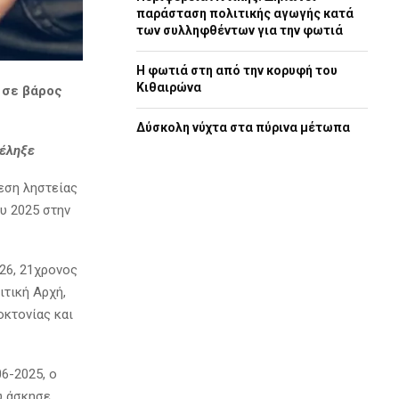
παράσταση πολιτικής αγωγής κατά
των συλληφθέντων για την φωτιά
Η φωτιά στη από την κορυφή του
Κιθαιρώνα
 σε βάρος
Δύσκολη νύχτα στα πύρινα μέτωπα
τέληξε
εση ληστείας
υ 2025 στην
26, 21χρονος
τική Αρχή,
οκτονίας και
6-2025, ο
υ άσκησε