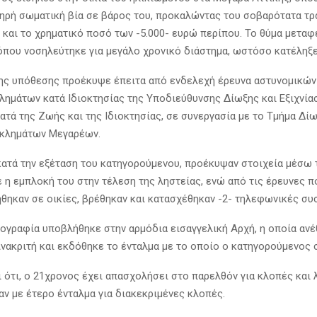
ληρή σωματική βία σε βάρος του, προκαλώντας του σοβαρότατα τρ
 και το χρηματικό ποσό των -5.000- ευρώ περίπου. Το θύμα μετα
όπου νοσηλεύτηκε για μεγάλο χρονικό διάστημα, ωστόσο κατέληξε
της υπόθεσης προέκυψε έπειτα από ενδελεχή έρευνα αστυνομικών
λημάτων κατά Ιδιοκτησίας της Υποδιεύθυνσης Δίωξης και Εξιχνία
ατά της Ζωής και της Ιδιοκτησίας, σε συνεργασία με το Τμήμα Δίω
γκλημάτων Μεγαρέων.
ατά την εξέταση του κατηγορούμενου, προέκυψαν στοιχεία μέσω
 η εμπλοκή του στην τέλεση της ληστείας, ενώ από τις έρευνες π
θηκαν σε οικίες, βρέθηκαν και κατασχέθηκαν -2- τηλεφωνικές συ
κογραφία υποβλήθηκε στην αρμόδια εισαγγελική Αρχή, η οποία ανέ
νακριτή και εκδόθηκε το ένταλμα με το οποίο ο κατηγορούμενος 
ι ότι, ο 21χρονος έχει απασχολήσει στο παρελθόν για κλοπές και 
αν με έτερο ένταλμα για διακεκριμένες κλοπές.