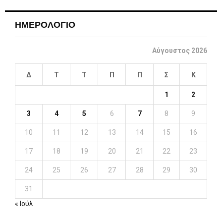
ΗΜΕΡΟΛΟΓΙΟ
Αύγουστος 2026
Δ
Τ
Τ
Π
Π
Σ
Κ
1
2
3
4
5
6
7
8
9
10
11
12
13
14
15
16
17
18
19
20
21
22
23
24
25
26
27
28
29
30
31
« Ιούλ