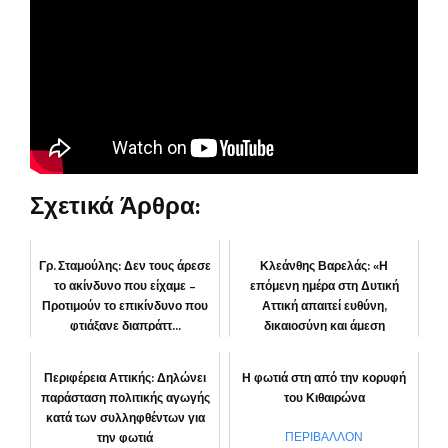
Σχετικά Άρθρα:
Γρ. Σταμούλης: Δεν τους άρεσε
Κλεάνθης Βαρελάς: «Η
το ακίνδυνο που είχαμε –
επόμενη ημέρα στη Δυτική
Προτιμούν το επικίνδυνο που
Αττική απαιτεί ευθύνη,
φτιάξανε διαπράττ...
δικαιοσύνη και άμεση
αποκατάστα...
ΚΟΙΝΩΝΙΑ
Περιφέρεια Αττικής: Δηλώνει
Η φωτιά στη από την κορυφή
ΠΕΡΙΦΕΡΕΙΑ
παράσταση πολιτικής αγωγής
του Κιθαιρώνα
κατά των συλληφθέντων για
την φωτιά
ΠΕΡΙΒΑΛΛΟΝ