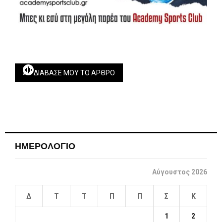
ΔΙΆΒΑΣΕ ΜΟΥ ΤΟ ΆΡΘΡΟ
ΗΜΕΡΟΛΟΓΙΟ
Αύγουστος 2026
Δ
Τ
Τ
Π
Π
Σ
Κ
1
2