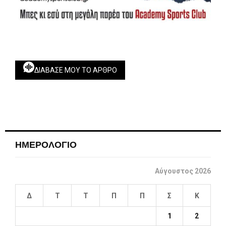
ΔΙΆΒΑΣΕ ΜΟΥ ΤΟ ΆΡΘΡΟ
ΗΜΕΡΟΛΟΓΙΟ
Αύγουστος 2026
Δ
Τ
Τ
Π
Π
Σ
Κ
1
2