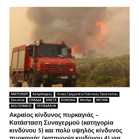
ΑΛΕΠΟΧΩΡΙ
Ασπρόπυργος
Γενική Γραμματεία Πολιτικής Προστασίας
Ελευσίνα
ΕΛΛΑΔΑ
ΚΙΝΕΤΑ
ΚΟΙΝΩΝΙΑ
Μάνδρα
ΜΕΓΑΡΑ
ΝΕΑ ΠΕΡΑΜΟΣ
ΠΕΡΙΒΑΛΛΟΝ
Ακραίος κίνδυνος πυρκαγιάς –
Κατάσταση Συναγερμού (κατηγορία
κινδύνου 5) και πολύ υψηλός κίνδυνος
πυρκαγιάς (κατηγορία κινδύνου 4) για