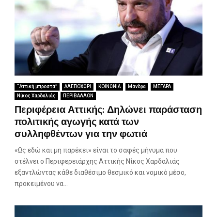
“Αττική μπροστά”
ΑΛΕΠΟΧΩΡΙ
ΚΟΙΝΩΝΙΑ
Μάνδρα
ΜΕΓΑΡΑ
Νίκος Χαρδαλιάς
ΠΕΡΙΒΑΛΛΟΝ
Περιφέρεια Αττικής: Δηλώνει παράσταση
πολιτικής αγωγής κατά των
συλληφθέντων για την φωτιά
«Ως εδώ και μη παρέκει» είναι το σαφές μήνυμα που
στέλνει ο Περιφερειάρχης Αττικής Νίκος Χαρδαλιάς
εξαντλώντας κάθε διαθέσιμο θεσμικό και νομικό μέσο,
προκειμένου να...