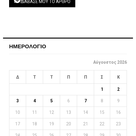
ΔΙΆΒΑΣΕ ΜΟΥ ΤΟ ΆΡΘΡΟ
ΗΜΕΡΟΛΟΓΙΟ
Αύγουστος 2026
Δ
Τ
Τ
Π
Π
Σ
Κ
1
2
3
4
5
6
7
8
9
10
11
12
13
14
15
16
17
18
19
20
21
22
23
24
25
26
27
28
29
30