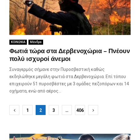
ΚΟΙΝΩΝΙΑ
Μάνδρα
Φωτιά τώρα στα Δερβενοχώρια – Πνέουν
πολύ ισχυροί άνεμοι
Συναγερμός σήμανε στην Πυροσβεστική καθώς
εκδηλώθηκε μεγάλη φωτιά στα Δερβενοχώρια. Επί τόπου
επιχειρούν 51 πυροσβέστες με 3 ομάδες πεζοπόρων και 14
οχήματα, ενώ από αέρος...
Σελιδοποίηση
1
2
3
…
406
άρθρων