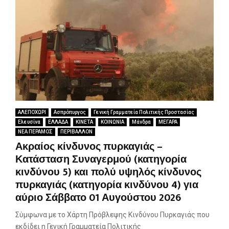
ΑΛΕΠΟΧΩΡΙ
Ασπρόπυργος
Γενική Γραμματεία Πολιτικής Προστασίας
Ελευσίνα
ΕΛΛΑΔΑ
ΚΙΝΕΤΑ
ΚΟΙΝΩΝΙΑ
Μάνδρα
ΜΕΓΑΡΑ
ΝΕΑ ΠΕΡΑΜΟΣ
ΠΕΡΙΒΑΛΛΟΝ
Ακραίος κίνδυνος πυρκαγιάς –
Κατάσταση Συναγερμού (κατηγορία
κινδύνου 5) και πολύ υψηλός κίνδυνος
πυρκαγιάς (κατηγορία κινδύνου 4) για
αύριο Σάββατο 01 Αυγούστου 2026
Σύμφωνα με το Χάρτη Πρόβλεψης Κινδύνου Πυρκαγιάς που
εκδίδει η Γενική Γραμματεία Πολιτικής