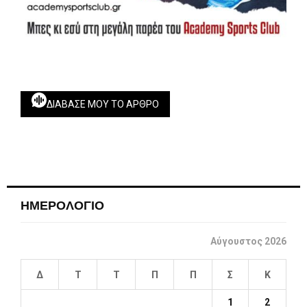
ΔΙΆΒΑΣΕ ΜΟΥ ΤΟ ΆΡΘΡΟ
ΗΜΕΡΟΛΟΓΙΟ
Αύγουστος 2026
Δ
Τ
Τ
Π
Π
Σ
Κ
1
2