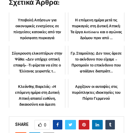
Σχετικά Άρθρα:
Υποβολή Αιτήσεων για
Η επόμενη ημέρα μετά τις
οικονομικές ενισχύσεις σε
πυρκαγιές στη Δυτική Αττική:
πληγείσες κατοικίες από την
Τα έργα Antinero και ο αγώνας
πρόσφατη πυρκαγιά
δρόμου πριν από ...
ΔΗΜΟΣ
ΠΕΡΙΒΑΛΛΟΝ
Σύγκρουση ελικοπτέρων στην
Γρ. Σταμούλης: Δεν τους άρεσε
Ψάθα: «Δεν υπήρχε οπτική
το ακίνδυνο που είχαμε –
επαφή» -Τι φέρεται να είπε ο
Προτιμούν το επικίνδυνο που
Έλληνας χειριστής τ...
φτιάξανε διαπράττ...
ΕΛΛΑΔΑ
ΚΟΙΝΩΝΙΑ
Κλεάνθης Βαρελάς: «Η
Αρχίζουν οι αυτοψίες στις
επόμενη ημέρα στη Δυτική
πυρόπληκτες ιδιοκτησίες του
Αττική απαιτεί ευθύνη,
Πόρτο Γερμενού
δικαιοσύνη και άμεση
αποκατάστα...
ΚΟΙΝΩΝΙΑ
ΠΕΡΙΦΕΡΕΙΑ
SHARE
0