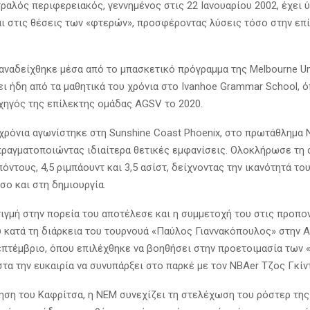
αλός περιφερειακός, γεννημένος στις 22 Ιανουαρίου 2002, έχει ύ
αι στις θέσεις των «φτερών», προσφέροντας λύσεις τόσο στην επ
αναδείχθηκε μέσα από το μπασκετικό πρόγραμμα της Melbourne Un
ει ήδη από τα μαθητικά του χρόνια στο Ivanhoe Grammar School, 
χηγός της επίλεκτης ομάδας AGSV το 2020.
 χρόνια αγωνίστηκε στη Sunshine Coast Phoenix, στο πρωτάθλημα 
πραγματοποιώντας ιδιαίτερα θετικές εμφανίσεις. Ολοκλήρωσε τη 
όντους, 4,5 ριμπάουντ και 3,5 ασίστ, δείχνοντας την ικανότητά το
σο και στη δημιουργία.
ιγμή στην πορεία του αποτέλεσε και η συμμετοχή του στις προπο
 κατά τη διάρκεια του τουρνουά «Παύλος Γιαννακόπουλος» στην Α
πτέμβριο, όπου επιλέχθηκε να βοηθήσει στην προετοιμασία των 
τα την ευκαιρία να συνυπάρξει στο παρκέ με τον NBAer Τζος Γκίντ
ηση του Καφρίτσα, η ΝΕΜ συνεχίζει τη στελέχωση του ρόστερ της