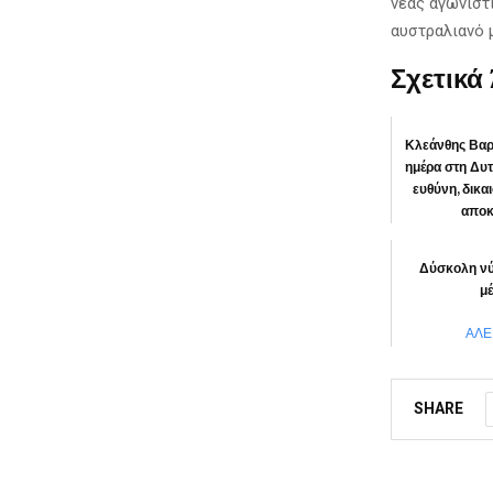
νέας αγωνιστ
αυστραλιανό 
Σχετικά
Κλεάνθης Βαρ
ημέρα στη Δυτ
ευθύνη, δικα
αποκ
ΠΕΡ
Δύσκολη νύ
μ
ΑΛΕ
SHARE