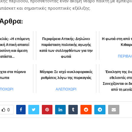
ικής περιόδου, προσθέτοντας έναν ακόμη νεαρό παίκτη με εμπειρί
μπάσκετ και σημαντικές προοπτικές εξέλιξης.
 Άρθρα:
ελάς: «Η επόμενη
Περιφέρεια Αττικής: Δηλώνει
Η φωτιά στη από 
ική Αττική απαιτεί
παράσταση πολιτικής αγωγής
Κιθαι
ιοσύνη και άμεση
κατά των συλληφθέντων για την
ατάστα...
φωτιά
ΠΕΡΙΒΑ
ΙΦΕΡΕΙΑ
“Αττική μπροστά”
χτα στα πύρινα
Μέγαρα: Σε ισχύ κυκλοφοριακές
Έκκληση της Do
έτωπα
ρυθμίσεις λόγω της πυρκαγιάς
εθελοντές στ
Συνεχίζονται οι 
από τη μεγάλ
ΠΟΧΩΡΙ
ΑΛΕΠΟΧΩΡΙ
ΚΟΙΝΩ
0