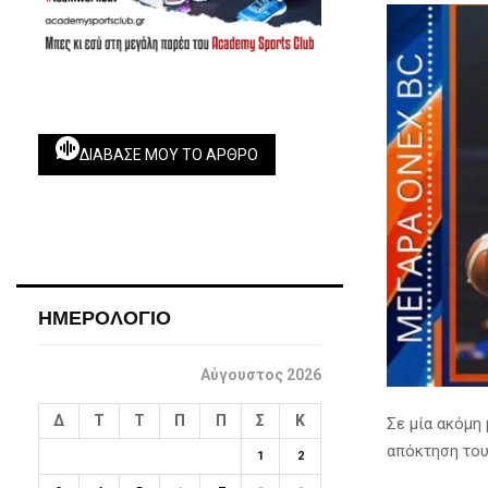
ΔΙΆΒΑΣΕ ΜΟΥ ΤΟ ΆΡΘΡΟ
ΗΜΕΡΟΛΟΓΙΟ
Αύγουστος 2026
Δ
Τ
Τ
Π
Π
Σ
Κ
Σε μία ακόμη
απόκτηση του
1
2