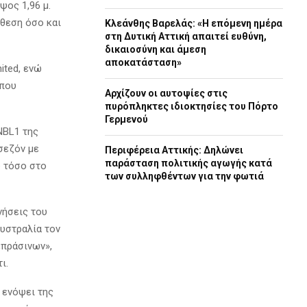
ψος 1,96 μ.
ίθεση όσο και
Κλεάνθης Βαρελάς: «Η επόμενη ημέρα
στη Δυτική Αττική απαιτεί ευθύνη,
δικαιοσύνη και άμεση
αποκατάσταση»
ited, ενώ
όπου
Αρχίζουν οι αυτοψίες στις
πυρόπληκτες ιδιοκτησίες του Πόρτο
Γερμενού
NBL1 της
σεζόν με
Περιφέρεια Αττικής: Δηλώνει
παράσταση πολιτικής αγωγής κατά
υ τόσο στο
των συλληφθέντων για την φωτιά
νήσεις του
υστραλία τον
«πράσινων»,
ι.
 ενόψει της