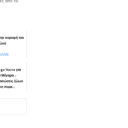
ες από το
την κορυφή του
ρώνα
ΛΛΟΝ
gs' Voice για
α Μέγαρα –
διασώσεις ζώων
η πυρκ...
ΝΙΑ