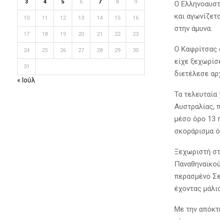
3
4
5
6
7
8
9
Ο Ελληνοαυστρ
και αγωνίζετ
10
11
12
13
14
15
16
στην άμυνα.
17
18
19
20
21
22
23
Ο Καφρίτσας 
24
25
26
27
28
29
30
είχε ξεχωρίσ
31
διετέλεσε αρ
« Ιούλ
Τα τελευταία
Αυστραλίας, 
μέσο όρο 13 π
σκοράρισμα ό
Ξεχωριστή στ
Παναθηναϊκού
περασμένο Σε
έχοντας μάλισ
Με την απόκτ