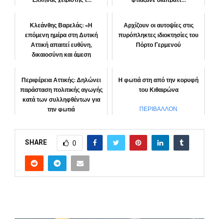
Έλληνας χειριστής τ...
φτιάξανε διαπράττ...
ΕΛΛΑΔΑ
ΚΟΙΝΩΝΙΑ
Κλεάνθης Βαρελάς: «Η
Αρχίζουν οι αυτοψίες στις
επόμενη ημέρα στη Δυτική
πυρόπληκτες ιδιοκτησίες του
Αττική απαιτεί ευθύνη,
Πόρτο Γερμενού
δικαιοσύνη και άμεση
αποκατάστα...
ΚΟΙΝΩΝΙΑ
Περιφέρεια Αττικής: Δηλώνει
Η φωτιά στη από την κορυφή
ΠΕΡΙΦΕΡΕΙΑ
παράσταση πολιτικής αγωγής
του Κιθαιρώνα
κατά των συλληφθέντων για
την φωτιά
ΠΕΡΙΒΑΛΛΟΝ
“Αττική μπροστά”
SHARE
0