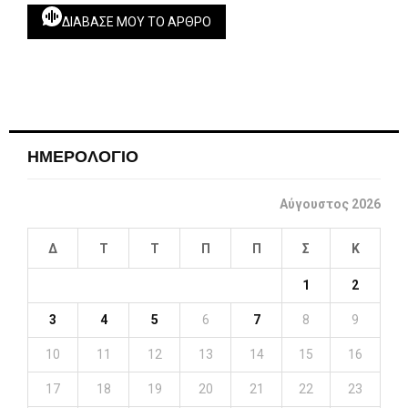
ΔΙΆΒΑΣΕ ΜΟΥ ΤΟ ΆΡΘΡΟ
ΗΜΕΡΟΛΟΓΙΟ
Αύγουστος 2026
Δ
Τ
Τ
Π
Π
Σ
Κ
1
2
3
4
5
6
7
8
9
10
11
12
13
14
15
16
17
18
19
20
21
22
23