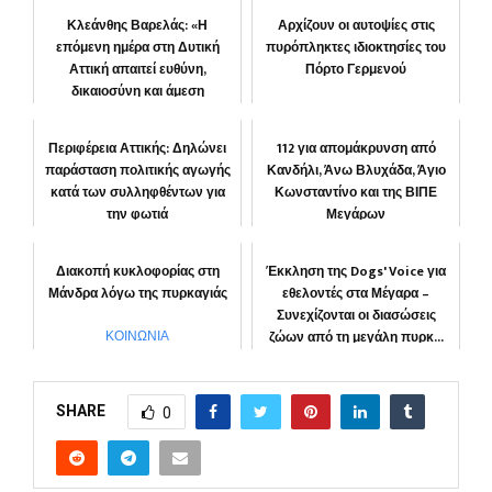
Κλεάνθης Βαρελάς: «Η
Αρχίζουν οι αυτοψίες στις
επόμενη ημέρα στη Δυτική
πυρόπληκτες ιδιοκτησίες του
Αττική απαιτεί ευθύνη,
Πόρτο Γερμενού
δικαιοσύνη και άμεση
αποκατάστα...
ΚΟΙΝΩΝΙΑ
Περιφέρεια Αττικής: Δηλώνει
112 για απομάκρυνση από
ΠΕΡΙΦΕΡΕΙΑ
παράσταση πολιτικής αγωγής
Κανδήλι, Άνω Βλυχάδα, Άγιο
κατά των συλληφθέντων για
Κωνσταντίνο και της ΒΙΠΕ
την φωτιά
Μεγάρων
“Αττική μπροστά”
ΝΕΑ ΠΕΡΑΜΟΣ
Διακοπή κυκλοφορίας στη
Έκκληση της Dogs' Voice για
Μάνδρα λόγω της πυρκαγιάς
εθελοντές στα Μέγαρα –
Συνεχίζονται οι διασώσεις
ζώων από τη μεγάλη πυρκ...
ΚΟΙΝΩΝΙΑ
ΚΟΙΝΩΝΙΑ
SHARE
0