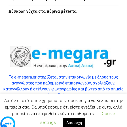
Δύσκολη νύχτα στα πύρινα μέτωπα
Το e-megara.gr στηρίζεται στην επικοινωνία με όλους τους
αναγνώστες που καθημερινά επικοινωνούν, σχολιάζουν,
καταγγέλλουν ή στέλνουν φωτογραφίες και βίντεο από το σημείο
όπου βρίσκονται.
Αυτός ο ιστότοπος χρησιμοποιεί cookies για να βελτιώσει την
εμπειρία σας. Θα υποθέσουμε ότι είστε εντάξει με αυτό, αλλά
μπορείτε να εξαιρεθείτε εάν το επιθυμείτε.
Cookie
Αποποίηση ευθύνης (εικόνες & διαγράμματα)
Επικοινωνία
© 2025 E-
Megara.gr.
Όροι Χρήσης
settings
Αποδοχή