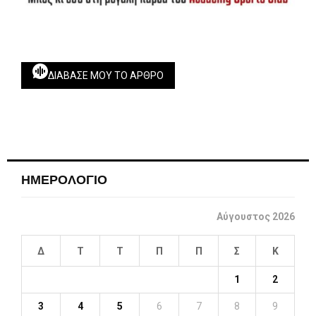
ΔΙΆΒΑΣΕ ΜΟΥ ΤΟ ΆΡΘΡΟ
ΗΜΕΡΟΛΟΓΙΟ
Αύγουστος 2026
Δ
Τ
Τ
Π
Π
Σ
Κ
1
2
3
4
5
6
7
8
9