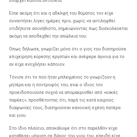
υπάρχει κάποια αντιδικία.
Είπε ακόμη ότι και η αδελφή του θύματος τον είχε
συναντήσει λίγες ημέρες πριν, χωρίς να αντιληφθεί
οτιδήποτε ασυνήθιστο, σημειώνοντας πως δυσκολεύεται
ακόμη να αποδεχθεί την απώλειά του.
Όπως δήλωσε, γνωρίζει μόνο ότι ο γιος του διατηρούσε
επιχείρηση εύρεσης εργατών και ανέφερε άγνοια για το
αν είχε ενοχλήσει κάποιον.
Τόνισε ότι το πού ήταν μπλεγμένος το γνωρίζουν η
μητέρα και η σύντροφός του, ενώ ο ίδιος τον
προειδοποιούσε συχνά να απομακρυνθεί από «κακές
παρέες», προσθέτοντας ότι, παρά τις κατά καιρούς
διαφωνίες τους, διατηρούσαν κανονική σχέση πατέρα
και γιου.
Στο ίδιο πλαίσιο, αποκάλυψε ότι στο παρελθόν είχε
καταθέσει μήνυση σε βάρος του γιου του, επειδή είχε