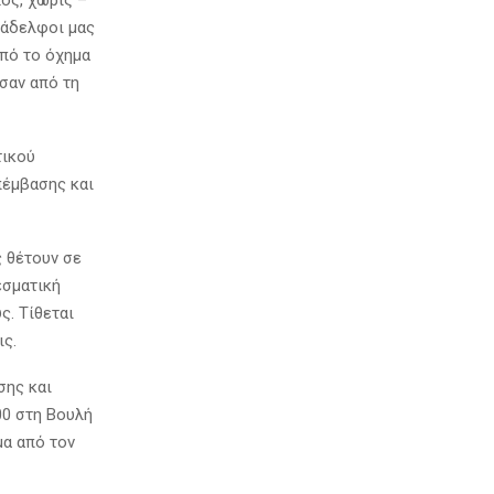
ος, χωρίς –
νάδελφοι μας
από το όχημα
σαν από τη
τικού
πέμβασης και
ς θέτουν σε
εσματική
ς. Τίθεται
ις.
σης και
00 στη Βουλή
μα από τον