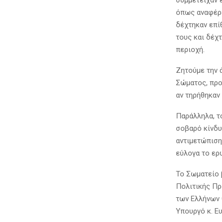
συμμετείχαν 
όπως αναφέρε
δέχτηκαν επί
τους και δέχ
περιοχή.
Ζητούμε την 
Σώματος, προ
αν τηρήθηκαν
Παράλληλα, το
σοβαρό κίνδυ
αντιμετώπιση
εύλογα το ερ
Το Σωματείο 
Πολιτικής Πρ
των Ελλήνων 
Υπουργό κ. Ε