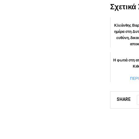
Σχετικά
Κλεάνθης Βαρ
ημέρα στη Δυτ
ευθύνη, δικα
αποκ
ΠΕΡ
Η φωτιά στη α
Κιθ
ΠΕΡ
SHARE