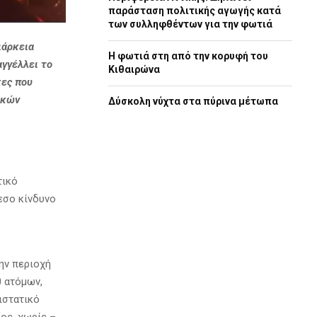
παράσταση πολιτικής αγωγής κατά
των συλληφθέντων για την φωτιά
ιάρκεια
Η φωτιά στη από την κορυφή του
γγέλλει το
Κιθαιρώνα
κες που
ικών
Δύσκολη νύχτα στα πύρινα μέτωπα
τικό
εσο κίνδυνο
ην περιοχή
 ατόμων,
ιστατικό