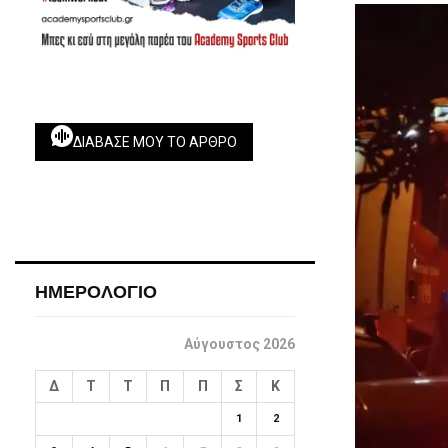
ΔΙΆΒΑΣΕ ΜΟΥ ΤΟ ΆΡΘΡΟ
ΗΜΕΡΟΛΟΓΙΟ
Αύγουστος 2026
Δ
Τ
Τ
Π
Π
Σ
Κ
1
2