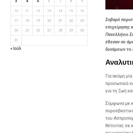
3
4
5
6
7
8
9
10
11
12
13
14
15
16
Σοβαρό περισ
17
18
19
20
21
22
23
επιχείρησης 
24
25
26
27
28
29
30
Πανελλήνιο Σ
31
έθεσαν σε άμ
« Ιούλ
δυνάμεων το 
Αναλυτι
Για ακόμη μί
προσωπικό κα
για τη ζωή κα
Σύμφωνα με κ
πυροσβεστικό
του Ασπροπύρ
θέτοντας σε 