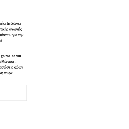
ικής: Δηλώνει
τικής αγωγής
θέντων για την
ιά
προστά”
gs' Voice για
α Μέγαρα –
διασώσεις ζώων
η πυρκ...
ΝΙΑ