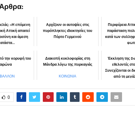
 Άρθρα:
ελάς: «Η επόμενη
Αρχίζουν οι αυτοψίες στις
Περιφέρεια Αττ
ική Αττική απαιτεί
πυρόπληκτες ιδιοκτησίες του
παράσταση πολι
ιοσύνη και άμεση
Πόρτο Γερμενού
κατά των συλληφ
ατάστα...
φωτ
ΚΟΙΝΩΝΙΑ
ΙΦΕΡΕΙΑ
“Αττική μ
πό την κορυφή του
Διακοπή κυκλοφορίας στη
Έκκληση της Do
αιρώνα
Μάνδρα λόγω της πυρκαγιάς
εθελοντές στ
Συνεχίζονται οι 
από τη μεγάλ
ΙΒΑΛΛΟΝ
ΚΟΙΝΩΝΙΑ
ΚΟΙΝΩ
0