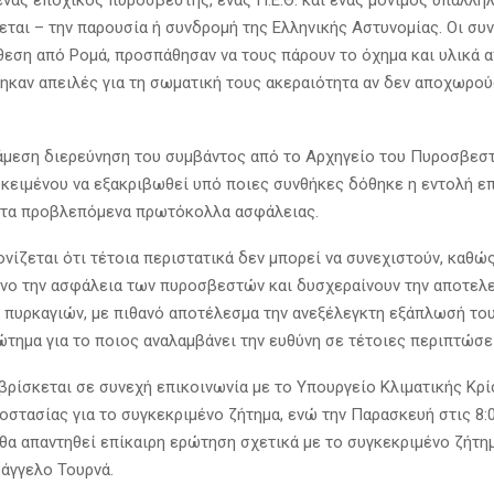
ένας εποχικός πυροσβέστης, ένας Π.Ε.Θ. και ένας μόνιμος υπάλληλ
ται – την παρουσία ή συνδρομή της Ελληνικής Αστυνομίας. Οι συ
θεση από Ρομά, προσπάθησαν να τους πάρουν το όχημα και υλικά 
τηκαν απειλές για τη σωματική τους ακεραιότητα αν δεν αποχωρού
άμεση διερεύνηση του συμβάντος από το Αρχηγείο του Πυροσβεσ
κειμένου να εξακριβωθεί υπό ποιες συνθήκες δόθηκε η εντολή ε
 τα προβλεπόμενα πρωτόκολλα ασφάλειας.
νίζεται ότι τέτοια περιστατικά δεν μπορεί να συνεχιστούν, καθώ
νο την ασφάλεια των πυροσβεστών και δυσχεραίνουν την αποτελ
 πυρκαγιών, με πιθανό αποτέλεσμα την ανεξέλεγκτη εξάπλωσή του
ώτημα για το ποιος αναλαμβάνει την ευθύνη σε τέτοιες περιπτώσε
βρίσκεται σε συνεχή επικοινωνία με το Υπουργείο Κλιματικής Κρί
οστασίας για το συγκεκριμένο ζήτημα, ενώ την Παρασκευή στις 8:
θα απαντηθεί επίκαιρη ερώτηση σχετικά με το συγκεκριμένο ζήτη
υάγγελο Τουρνά.