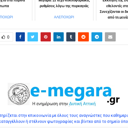
χτα στα πύρινα
Μέγαρα: Σε ισχύ κυκλοφοριακές
Έκκληση της Do
έτωπα
ρυθμίσεις λόγω της πυρκαγιάς
εθελοντές στ
Συνεχίζονται οι 
από τη μεγάλ
ΠΟΧΩΡΙ
ΑΛΕΠΟΧΩΡΙ
ΚΟΙΝΩ
0
ηρίζεται στην επικοινωνία με όλους τους αναγνώστες που καθημεριν
καταγγέλλουν ή στέλνουν φωτογραφίες και βίντεο από το σημείο όπο