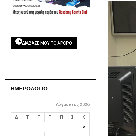
ΔΙΆΒΑΣΕ ΜΟΥ ΤΟ ΆΡΘΡΟ
ΗΜΕΡΟΛΟΓΙΟ
Αύγουστος 2026
Δ
Τ
Τ
Π
Π
Σ
Κ
1
2