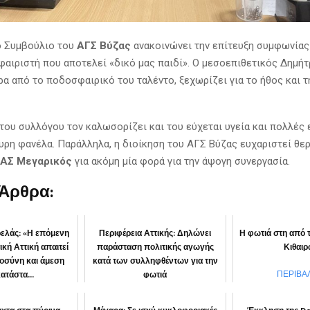
ό Συμβούλιο του
ΑΓΣ Βύζας
ανακοινώνει την επίτευξη συμφωνίας
αιριστή που αποτελεί «δικό μας παιδί». Ο μεσοεπιθετικός Δημήτ
ρα από το ποδοσφαιρικό του ταλέντο, ξεχωρίζει για το ήθος και τ
 του συλλόγου τον καλωσορίζει και του εύχεται υγεία και πολλές 
αυρη φανέλα. Παράλληλα, η διοίκηση του ΑΓΣ Βύζας ευχαριστεί θερ
ΑΣ Μεγαρικός
για ακόμη μία φορά για την άψογη συνεργασία.
 Άρθρα:
ελάς: «Η επόμενη
Περιφέρεια Αττικής: Δηλώνει
Η φωτιά στη από 
ική Αττική απαιτεί
παράσταση πολιτικής αγωγής
Κιθαι
ιοσύνη και άμεση
κατά των συλληφθέντων για την
ατάστα...
φωτιά
ΠΕΡΙΒΑ
ΙΦΕΡΕΙΑ
“Αττική μπροστά”