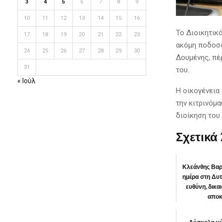
3
4
5
6
7
8
9
10
11
12
13
14
15
16
Το Διοικητικ
17
18
19
20
21
22
23
ακόμη ποδοσφ
24
25
26
27
28
29
30
Δουμένης, πέ
31
του.
« Ιούλ
Η οικογένεια
την κιτρινόμ
διοίκηση του
Σχετικά
Κλεάνθης Βαρ
ημέρα στη Δυτ
ευθύνη, δικα
αποκ
ΠΕΡ