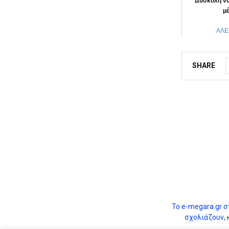
Δύσκολη νύ
μ
ΑΛΕ
SHARE
Το e-megara.gr στ
σχολιάζουν, 