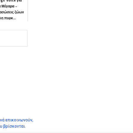
gs' Voice για
α Μέγαρα –
διασώσεις ζώων
η πυρκ...
ΝΙΑ
ά επικοινωνούν,
υ βρίσκονται.