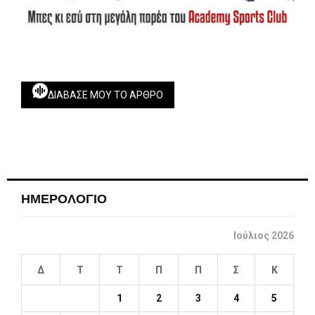
ΔΙΆΒΑΣΕ ΜΟΥ ΤΟ ΆΡΘΡΟ
ΗΜΕΡΟΛΟΓΙΟ
Ιούλιος 2026
Δ
Τ
Τ
Π
Π
Σ
Κ
1
2
3
4
5