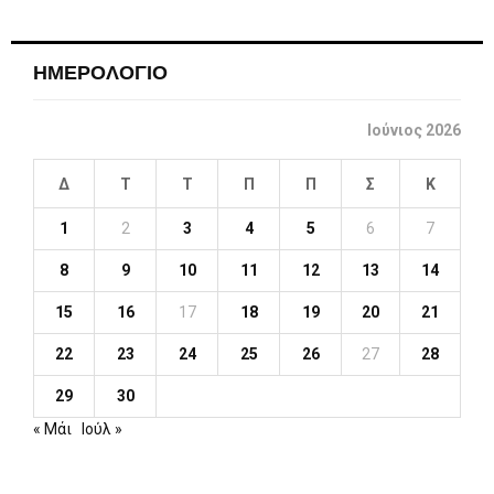
ΗΜΕΡΟΛΟΓΙΟ
Ιούνιος 2026
Δ
Τ
Τ
Π
Π
Σ
Κ
1
2
3
4
5
6
7
8
9
10
11
12
13
14
15
16
17
18
19
20
21
22
23
24
25
26
27
28
29
30
« Μάι
Ιούλ »