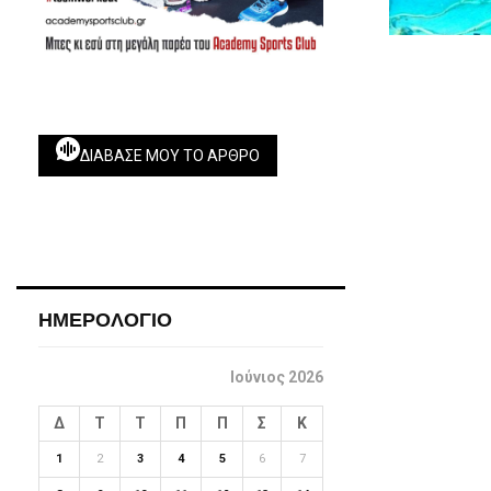
ΔΙΆΒΑΣΕ ΜΟΥ ΤΟ ΆΡΘΡΟ
ΗΜΕΡΟΛΟΓΙΟ
Ιούνιος 2026
Δ
Τ
Τ
Π
Π
Σ
Κ
1
2
3
4
5
6
7