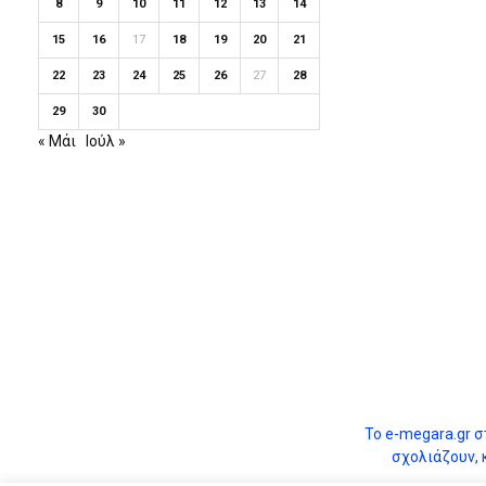
8
9
10
11
12
13
14
15
16
17
18
19
20
21
22
23
24
25
26
27
28
29
30
« Μάι
Ιούλ »
Το e-megara.gr στ
σχολιάζουν, 